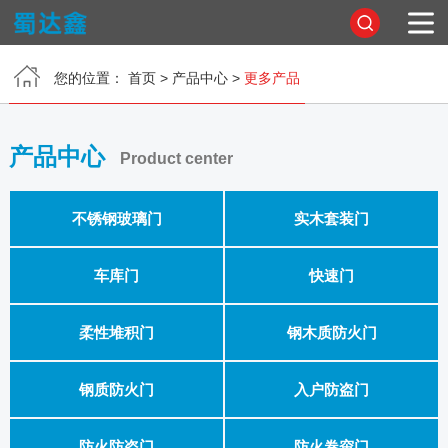
您的位置：
首页
>
产品中心
>
更多产品
首页
关于我们
产品中心
Product center
产品中心
不锈钢玻璃门
实木套装门
公司相册
车库门
快速门
新闻中心
柔性堆积门
钢木质防火门
在线留言
钢质防火门
入户防盗门
联系我们
防火防盗门
防火卷帘门